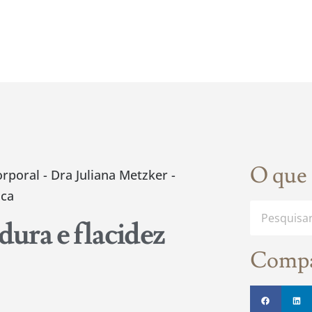
O que 
ura e flacidez
Compa