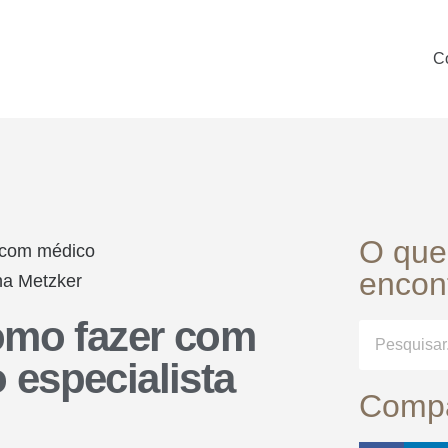
C
O que
encon
omo fazer com
especialista
Compa