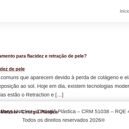
Iníci
amento para flacidez e retração de pele?
as comuns que aparecem devido à perda de colágeno e e
xposição ao sol. Hoje em dia, existem tecnologias mod
las estão o Retraction e […]
uliana Metzker – Cirurgiã Plástica – CRM 51038 – RQE
Todos os direitos reservados 2026®